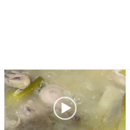
動
画
プ
レ
ー
ヤ
ー