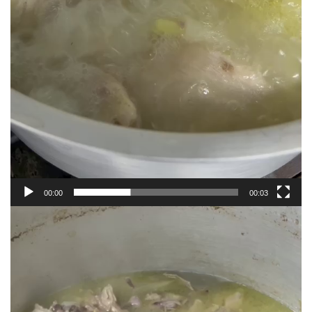
00:00
00:03
動
画
プ
レ
ー
ヤ
ー