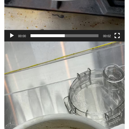
00:00
00:02
動
画
プ
レ
ー
ヤ
ー